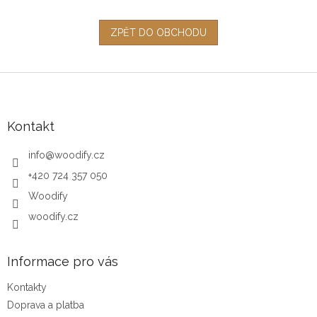
ZPĚT DO OBCHODU
Z
á
p
a
Kontakt
t
í
info
@
woodify.cz
+420 724 357 050
Woodify
woodify.cz
Informace pro vás
Kontakty
Doprava a platba