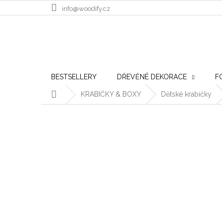
Přejít na obsah
info@woodify.cz
BESTSELLERY
DŘEVĚNÉ DEKORACE
F
Domů
KRABIČKY & BOXY
Dětské krabičky