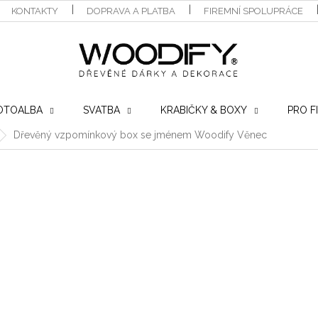
KONTAKTY
DOPRAVA A PLATBA
FIREMNÍ SPOLUPRÁCE
OTOALBA
SVATBA
KRABIČKY & BOXY
PRO F
Dřevěný vzpomínkový box se jménem Woodify Věnec