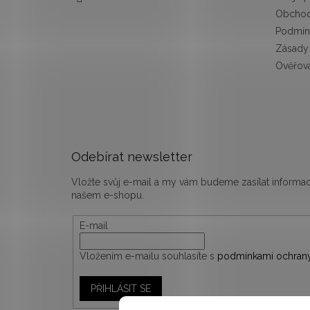
Obchod
Podmín
Zásady 
Ověřová
Odebírat newsletter
Vložte svůj e-mail a my vám budeme zasílat inform
našem e-shopu.
E-mail
Vložením e-mailu souhlasíte s
podmínkami ochrany
PŘIHLÁSIT SE