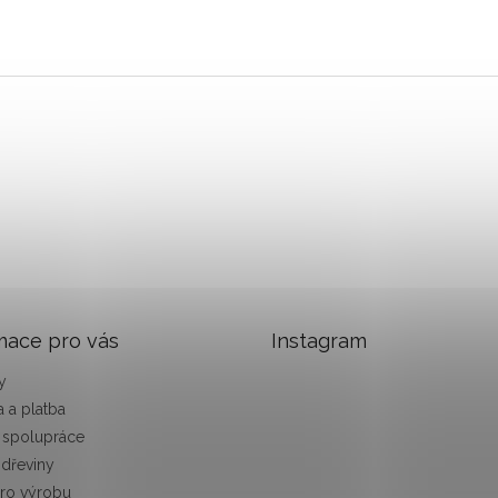
mace pro vás
Instagram
y
 a platba
 spolupráce
 dřeviny
pro výrobu