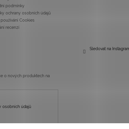
ní podmínky
ky ochrany osobních údajů
používání Cookies
ní recenzí
Sledovat na Instagra
ace o nových produktech na
 osobních údajů